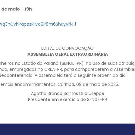
 de maio – 19h
RWq3hGvhPapezRiCo9P8m6ShKyVri4.1
EDITAL DE CONVOCAÇÃO
ASSEMBLEIA GERAL EXTRAORDINÁRIA
heiros no Estado do Paraná (SENGE-PR), no uso de suas atribuiçõ
u não, empregados no CREA-PR, para comparecerem à Assembleia 
videoconferência. A assembleia terá a seguinte ordem do dia:
. Demais encaminhamentos. Curitiba, 09 de maio de 2025.
Agatha Branco Santos Di Giuseppe
Presidente em exercício do SENGE-PR