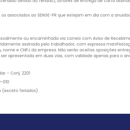
tendido devido ao feriado),
através de entrega de carta assina
 os associados ao SENGE-PR que estejam em dia com a anuidade
soalmente ou encaminhada via correio com Aviso de Recebimen
vidamente assinada pelo trabalhador, com expressa manifestaçã
, nome e CNPJ da empresa. Não serão aceitas oposições entreg
ve ser apresentada em duas vias, com validade apenas para o 
dar – Conj. 2201
10-010
h (exceto feriados)