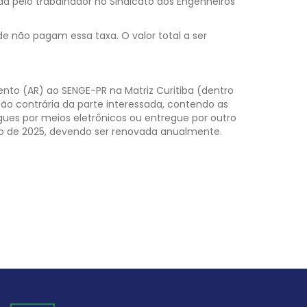
da pelo trabalhador no Sindicato dos Engenheiros
 não pagam essa taxa. O valor total a ser
to (AR) ao SENGE-PR na Matriz Curitiba (dentro
o contrária da parte interessada, contendo as
ues por meios eletrônicos ou entregue por outro
ano de 2025, devendo ser renovada anualmente.