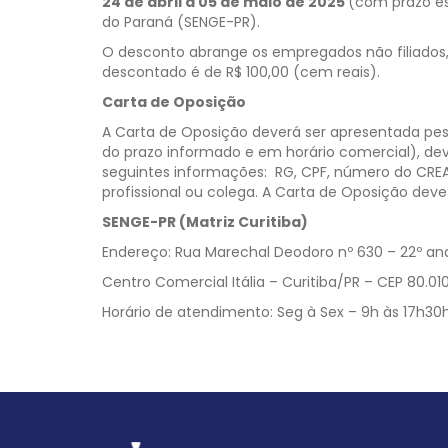
24 de abril a 05 de maio de 2025
(com prazo es
do Paraná (SENGE-PR).
O desconto abrange os empregados não filiados,
descontado é de R$ 100,00 (cem reais).
Carta de Oposição
A Carta de Oposição deverá ser apresentada pes
do prazo informado e em horário comercial), de
seguintes informações: RG, CPF, número do CREA
profissional ou colega. A Carta de Oposição de
SENGE-PR (Matriz Curitiba)
Endereço: Rua Marechal Deodoro nº 630 – 22º an
Centro Comercial Itália – Curitiba/PR – CEP 80.0
Horário de atendimento: Seg à Sex – 9h às 17h30