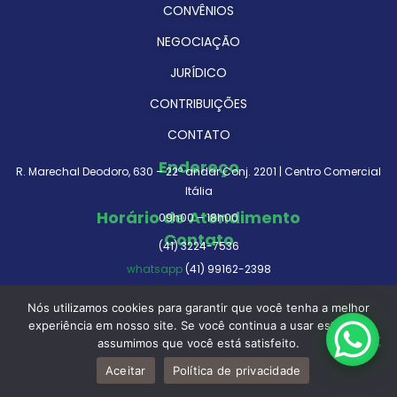
CONVÊNIOS
NEGOCIAÇÃO
JURÍDICO
CONTRIBUIÇÕES
CONTATO
Endereço
R. Marechal Deodoro, 630 – 22º andar Conj. 2201 | Centro Comercial
Itália
Horário de Atendimento
09h00 – 18h00
Contato
(41) 3224-7536
whatsapp
(41) 99162-2398
senge-pr@senge-pr.org.br
Nós utilizamos cookies para garantir que você tenha a melhor
experiência em nosso site. Se você continua a usar este site,
assumimos que você está satisfeito.
© Todos os direitos reservados. 2025.
Aceitar
Política de privacidade