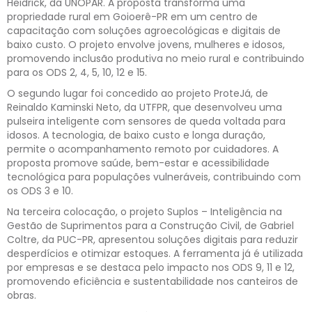
Heidrick, da UNOPAR. A proposta transforma uma
propriedade rural em Goioerê-PR em um centro de
capacitação com soluções agroecológicas e digitais de
baixo custo. O projeto envolve jovens, mulheres e idosos,
promovendo inclusão produtiva no meio rural e contribuindo
para os ODS 2, 4, 5, 10, 12 e 15.
O segundo lugar foi concedido ao projeto ProteJá, de
Reinaldo Kaminski Neto, da UTFPR, que desenvolveu uma
pulseira inteligente com sensores de queda voltada para
idosos. A tecnologia, de baixo custo e longa duração,
permite o acompanhamento remoto por cuidadores. A
proposta promove saúde, bem-estar e acessibilidade
tecnológica para populações vulneráveis, contribuindo com
os ODS 3 e 10.
Na terceira colocação, o projeto Suplos – Inteligência na
Gestão de Suprimentos para a Construção Civil, de Gabriel
Coltre, da PUC-PR, apresentou soluções digitais para reduzir
desperdícios e otimizar estoques. A ferramenta já é utilizada
por empresas e se destaca pelo impacto nos ODS 9, 11 e 12,
promovendo eficiência e sustentabilidade nos canteiros de
obras.