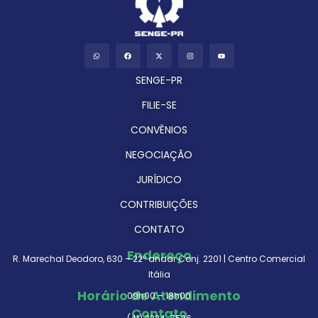
SENGE-PR
FILIE-SE
CONVÊNIOS
NEGOCIAÇÃO
JURÍDICO
CONTRIBUIÇÕES
CONTATO
Endereço
R. Marechal Deodoro, 630 – 22º andar Conj. 2201 | Centro Comercial
Itália
Horário de Atendimento
09h00 – 18h00
Contato