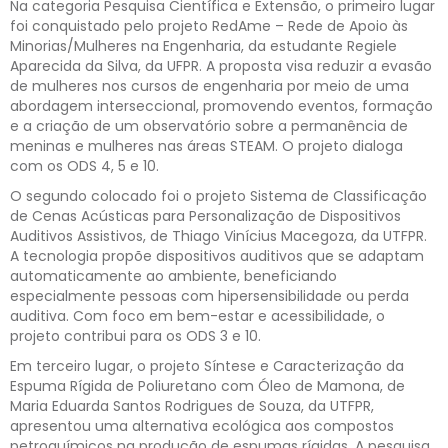
Na categoria Pesquisa Científica e Extensão, o primeiro lugar
foi conquistado pelo projeto RedAme – Rede de Apoio às
Minorias/Mulheres na Engenharia, da estudante Regiele
Aparecida da Silva, da UFPR. A proposta visa reduzir a evasão
de mulheres nos cursos de engenharia por meio de uma
abordagem interseccional, promovendo eventos, formação
e a criação de um observatório sobre a permanência de
meninas e mulheres nas áreas STEAM. O projeto dialoga
com os ODS 4, 5 e 10.
O segundo colocado foi o projeto Sistema de Classificação
de Cenas Acústicas para Personalização de Dispositivos
Auditivos Assistivos, de Thiago Vinícius Macegoza, da UTFPR.
A tecnologia propõe dispositivos auditivos que se adaptam
automaticamente ao ambiente, beneficiando
especialmente pessoas com hipersensibilidade ou perda
auditiva. Com foco em bem-estar e acessibilidade, o
projeto contribui para os ODS 3 e 10.
Em terceiro lugar, o projeto Síntese e Caracterização da
Espuma Rígida de Poliuretano com Óleo de Mamona, de
Maria Eduarda Santos Rodrigues de Souza, da UTFPR,
apresentou uma alternativa ecológica aos compostos
petroquímicos na produção de espumas rígidas. A pesquisa