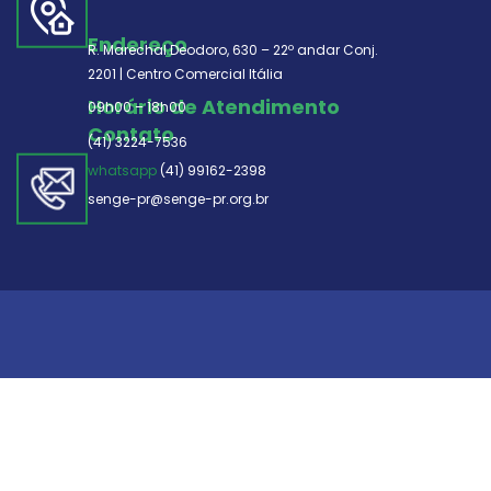
Endereço
R. Marechal Deodoro, 630 – 22º andar Conj.
2201 | Centro Comercial Itália
Horário de Atendimento
09h00 – 18h00
Contato
(41) 3224-7536
whatsapp
(41) 99162-2398
senge-pr@senge-pr.org.br