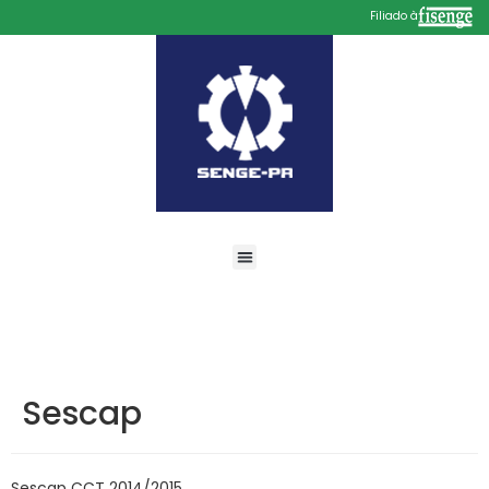
Filiado à
Sescap
Sescap CCT 2014/2015