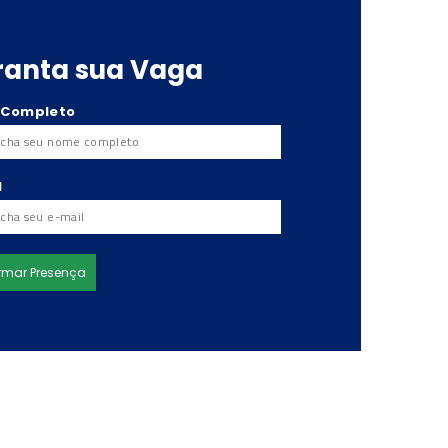
ranta sua Vaga
 Completo
l
rmar Presença