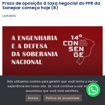
Prazo de oposição à taxa negocial do PPR da
Sanepar começa hoje (8)
LEIA MAIS
Nós utilizamos cookies para garantir que você tenha a melhor
experiência em nosso site. Se você continua a usar este site,
Senge-PR convoca associados(as) para
assumimos que você está satisfeito.
encontro estadual preparatório para o 14°
Aceitar
Política de privacidade
CONSENGE