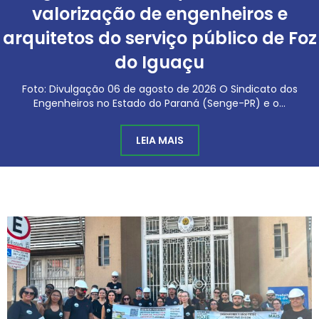
valorização de engenheiros e
valorização de engenheiros e
valorização de engenheiros e
arquitetos do serviço público de Foz
arquitetos do serviço público de Foz
arquitetos do serviço público de Foz
do Iguaçu
do Iguaçu
do Iguaçu
Foto: Divulgação 06 de agosto de 2026 O Sindicato dos
Foto: Divulgação 06 de agosto de 2026 O Sindicato dos
Foto: Divulgação 06 de agosto de 2026 O Sindicato dos
Engenheiros no Estado do Paraná (Senge-PR) e o...
Engenheiros no Estado do Paraná (Senge-PR) e o...
Engenheiros no Estado do Paraná (Senge-PR) e o...
LEIA MAIS
LEIA MAIS
LEIA MAIS