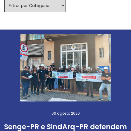
06 agosto 2026
06 agosto 2026
06 agosto 2026
Senge-PR e SindArq-PR defendem
Senge-PR e SindArq-PR defendem
Senge-PR e SindArq-PR defendem