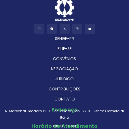
SENGE-PR
FILIE-SE
CONVÊNIOS
NEGOCIAÇÃO
JURÍDICO
CONTRIBUIÇÕES
CONTATO
Endereço
R. Marechal Deodoro, 630 – 22º andar Conj. 2201 | Centro Comercial
Itália
Horário de Atendimento
09h00 – 18h00